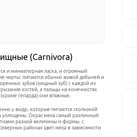
щные (Carnivora)
ятся и миниатюрная ласка, и огромный
бщие черты: питаются обычно живой добычей и
оренных зубов (хищный зуб) с каждой из
грызания костей, а пальцы на конечностях
(кроме гепарда) они втяжные.
енно у выдр, которые питаются скользкой
ка уплощены. Окрас меха самый различный:
ятнами разной величины и формы, с
еверных районах цвет меха в зависимости