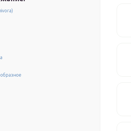
ivora)
а
ообразное