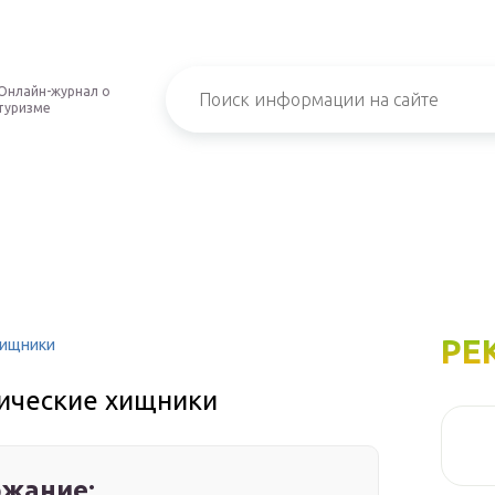
Онлайн-журнал о
туризме
РЕ
хищники
ические хищники
жание: