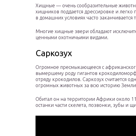
Хищные — очень сообразительные животны
хищников поддается дрессировке и легко 
в домашних условиях часто заканчивается 
Многие хищные звери обладают исключите
ценными охотничьими видами.
Саркозух
Огромное пресмыкающееся с африканского 
вымершему роду гигантов крокодиломорф
отряду крокодилов. Саркозух считается од
огромных животных за всю историю Земли
Обитал он на территории Африки около 11
останки части скелета, позвонки, зубы и щ