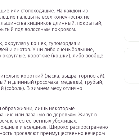
щие или стопоходящие. На каждой из
льшие пальцы на всех конечностях не
большинства хищников длинный, покрытый,
крытый под волосяным покровом.
к, округлая у кошек, тупомордая и
дей и енотов. Уши либо очень большие,
бо округлые, короткие (кошки), либо вообще
ительно короткий (ласка, выдра, горностай),
тый и длинный (росомаха, медведь), грубый,
й (соболь). В зимнем меху отлично
 образ жизни, лишь некоторые
анию или лазанью по деревьям. Живут в
 земле в естественных убежищах.
ноядные и всеядные. Широко распространено
вность проявляют преимущественно вечером