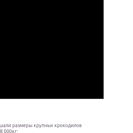
вышали размеры крупных крокодилов
8 000кг;