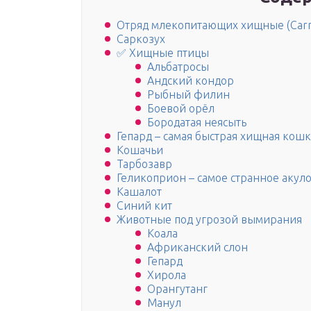
Отряд млекопитающих хищные (Carn
Саркозух
✅ Хищные птицы
Альбатросы
Андский кондор
Рыбный филин
Боевой орёл
Бородатая неясыть
Гепард – самая быстрая хищная кошк
Кошачьи
Тарбозавр
Геликоприон – самое странное акул
Кашалот
Синий кит
Животные под угрозой вымирания
Коала
Африканский слон
Гепард
Хирола
Орангутанг
Манул