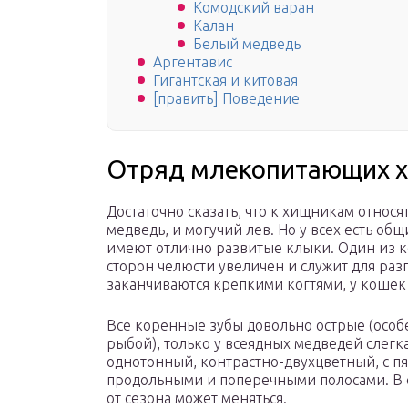
Комодский варан
Калан
Белый медведь
Аргентавис
Гигантская и китовая
[править] Поведение
Отряд млекопитающих хи
Достаточно сказать, что к хищникам относ
медведь, и могучий лев. Но у всех есть о
имеют отлично развитые клыки. Один из к
сторон челюсти увеличен и служит для раз
заканчиваются крепкими когтями, у кошек 
Все коренные зубы довольно острые (особ
рыбой), только у всеядных медведей слег
однотонный, контрастно-двухцветный, с п
продольными и поперечными полосами. В с
от сезона может меняться.