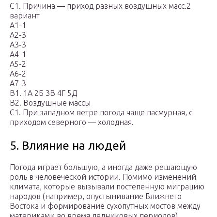
C1. Причина — приход разных воздушных масс.2
вариант
А1-1
А2-3
А3-3
А4-1
А5-2
А6-2
А7-3
В1. 1А 2Б 3В 4Г 5Д
В2. Воздушные массы
C1. При западном ветре погода чаще пасмурная, с
приходом северного — холодная.
5. Влияние на людей
Погода играет большую, а иногда даже решающую
роль в человеческой истории. Помимо изменений
климата, которые вызывали постепенную миграцию
народов (например, опустынивание Ближнего
Востока и формирование сухопутных мостов между
материками во время ледниковых периодов),