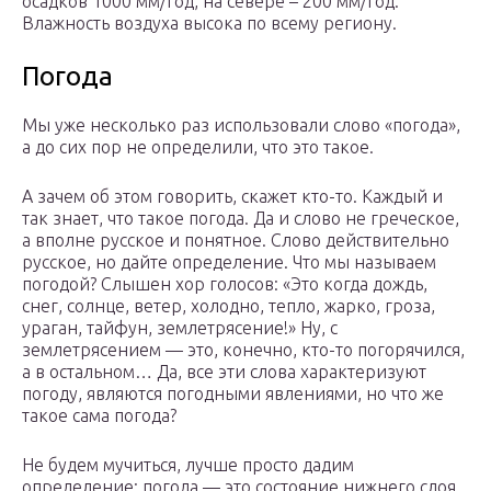
осадков 1000 мм/год, на севере – 200 мм/год.
Влажность воздуха высока по всему региону.
Погода
Мы уже несколько раз использовали слово «погода»,
а до сих пор не определили, что это такое.
А зачем об этом говорить, скажет кто-то. Каждый и
так знает, что такое погода. Да и слово не греческое,
а вполне русское и понятное. Слово действительно
русское, но дайте определение. Что мы называем
погодой? Слышен хор голосов: «Это когда дождь,
снег, солнце, ветер, холодно, тепло, жарко, гроза,
ураган, тайфун, землетрясение!» Ну, с
землетрясением — это, конечно, кто-то погорячился,
а в остальном… Да, все эти слова характеризуют
погоду, являются погодными явлениями, но что же
такое сама погода?
Не будем мучиться, лучше просто дадим
определение: погода — это состояние нижнего слоя