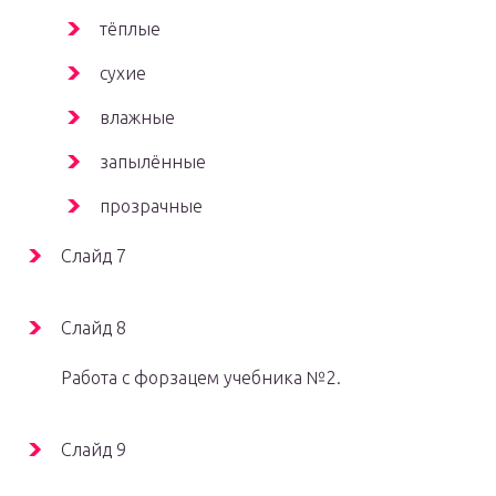
тёплые
сухие
влажные
запылённые
прозрачные
Слайд 7
Слайд 8
Работа с форзацем учебника №2.
Слайд 9