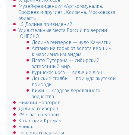
9. Долина Лотосов
Музей-резиденция «Арткоммуналка.
Ерофеев и другие» , Коломна, Московская
область
15 Долина привидений
Удивительные места России по версии
ЮНЕСКО
Долина гейзеров — чудо Камчатки
Алтайские горы: от золота вершин
к марсианским видам
Плато Путорана — сибирский
затерянный мир
Куршская коса — величие дюн
Ленские столбы — причуда якутской
природы
Кижи — кладезь деревянного
зодчества
Нижний Новгород
Долина гейзеров
29. Спас на Крови
Казанский Кремль
Байкал
Пещеры и равнины