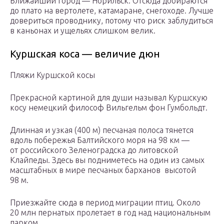
Ближайший город — Норильск. Отсюда добираются
до плато на вертолете, катамаране, снегоходе. Лучше
довериться проводнику, потому что риск заблудиться
в каньонах и ущельях слишком велик.
Куршская коса — величие дюн
Пляжи Куршской косы
Прекрасной картиной для души называл Куршскую
косу немецкий философ Вильгельм фон Гумбольдт.
Длинная и узкая (400 м) песчаная полоса тянется
вдоль побережья Балтийского моря на 98 км —
от российского Зеленоградска до литовской
Клайпеды. Здесь вы подниметесь на один из самых
масштабных в мире песчаных барханов высотой
98 м.
Приезжайте сюда в период миграции птиц. Около
20 млн пернатых пролетает в год над национальным
парком.