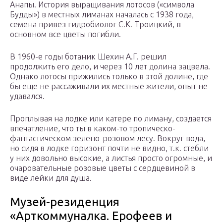
Анапы. История выращивания лотосов («символа
Будды») в местных лиманах началась с 1938 года,
семена привез гидробиолог С.К. Троицкий, в
основном все цветы погибли.
В 1960-е годы ботаник Шехин А.Г. решил
продолжить его дело, и через 10 лет долина зацвела.
Однако лотосы прижились только в этой долине, где
бы еще не рассаживали их местные жители, опыт не
удавался.
Проплывая на лодке или катере по лиману, создается
впечатление, что ты в каком-то тропическо-
фантастическом зелено-розовом лесу. Вокруг вода,
но сидя в лодке горизонт почти не видно, т.к. стебли
у них довольно высокие, а листья просто огромные, и
очаровательные розовые цветы с сердцевиной в
виде лейки для душа.
Музей-резиденция
«Арткоммуналка. Ерофеев и