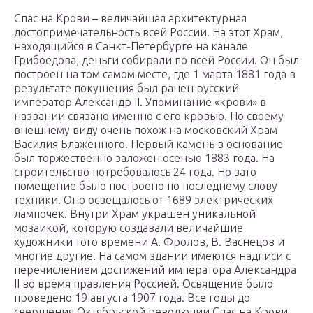
Спас на Крови – величайшая архитектурная
достопримечательность всей России. На этот Храм,
находящийся в Санкт-Петербурге на канале
Грибоедова, деньги собирали по всей России. Он был
построен на том самом месте, где 1 марта 1881 года в
результате покушения был ранен русский
император Александр II. Упоминание «крови» в
названии связано именно с его кровью. По своему
внешнему виду очень похож на московский Храм
Василия Блаженного. Первый камень в основание
был торжественно заложен осенью 1883 года. На
строительство потребовалось 24 года. Но зато
помещение было построено по последнему слову
техники. Оно освещалось от 1689 электрических
лампочек. Внутри Храм украшен уникальной
мозаикой, которую создавали величайшие
художники того времени А. Фролов, В. Васнецов и
многие другие. На самом здании имеются надписи с
перечислением достижений императора Александра
II во время правления Россией. Освящение было
проведено 19 августа 1907 года. Все годы до
свершения Октябрьской революции Спас на Крови