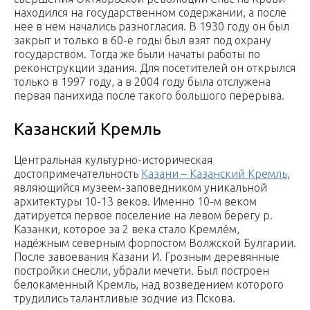
находился на государственном содержании, а после
нее в нем начались разногласия. В 1930 году он был
закрыт и только в 60-е годы был взят под охрану
государством. Тогда же были начаты работы по
реконструкции здания. Для посетителей он открылся
только в 1997 году, а в 2004 году была отслужена
первая панихида после такого большого перерыва.
Казанский Кремль
Центральная культурно-историческая
достопримечательность
Казани – Казанский Кремль
,
являющийся музеем-заповедником уникальной
архитектуры 10-13 веков. Именно 10-м веком
датируется первое поселение на левом берегу р.
Казанки, которое за 2 века стало Кремлём,
надёжным северным форпостом Волжской Булгарии.
После завоевания Казани И. Грозным деревянные
постройки снесли, убрали мечети. Был построен
белокаменный Кремль, над возведением которого
трудились талантливые зодчие из Пскова.