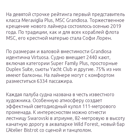
На девятой строчке рейтинга первый представитель
класса Meraviglia Plus, MSC Grandiosa. Торжественное
крещение нового лайнера состоялось осенью 2019
года. По традиции, как и для всех кораблей флота
MSC, его крестной матерью стала Софи Лорен.
По размерам и валовой вместимости Grandiosa
идентична Virtuosa. Судно вмещает 2440 кают,
включая категории Super Family Plus, просторные
Duplex Suite, сьюты Yacht Club и другие. 75% из них
имеют балконы. На лайнере могут с комфортом
разместиться 6334 пассажира.
Каждая палуба судна названа в честь известного
художника. Особенную атмосферу создает
эффектный светодиодный купол 111-метрового
променада. К интересностям можно отнести
лестницу Swarovski в атриуме, 82-метровую в высоту
канатную дорогу в аквапарке Wild Forest, новый бар
L’Atelier Bistrot со сценой и танцполом.