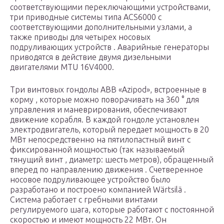
соответствующими переключающими устройствами,
три приводные системы типа ACS6000 с
соответствующими дополнительными узлами, а
также приводы для четырех носовых
подруливающих устройств . Аварийные генераторы
приводятся в действие двумя дизельными
двигателями MTU 16V4000.
Три винтовых гондолы ABB «Azipod», встроенные в
корму , которые можно поворачивать на 360 ° для
управления и маневрирования, обеспечивают
движение корабля. В каждой гондоле установлен
электродвигатель, который передает мощность в 20
МВт непосредственно на пятилопастный винт с
фиксированной мощностью (так называемый
тянущий винт , диаметр: шесть метров), обращенный
вперед по направлению движения . Счетверенное
носовое подруливающее устройство было
разработано и построено компанией Wärtsilä .
Система работает с гребными винтами
регулируемого
шага,
которые работают с постоянной
скоростью
и имеют мощность 22 МВт. Он