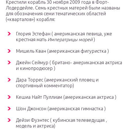
Крестили корабль 30 ноября 2009 года в Форт-
Лодердейле. Семь крестных матерей были названы
для обозначения семи тематических областей
(«кварталов») корабля:
Глория Эстефан ( американская певица, уже
крестная мать
Императрицы морей
)
Мишель Кван (американская фигуристка )
Джейн Сеймур ( британо- американская актриса
и кинопродюсер )
Дара Торрес (американский пловец и
спортивный комментатор)
Кешиа Найт Пуллиам (американская актриса )
Шон Джонсон (американская гимнастка )
Дейзи Фуэнтес ( кубинская телеведущая ,
модель и актриса)