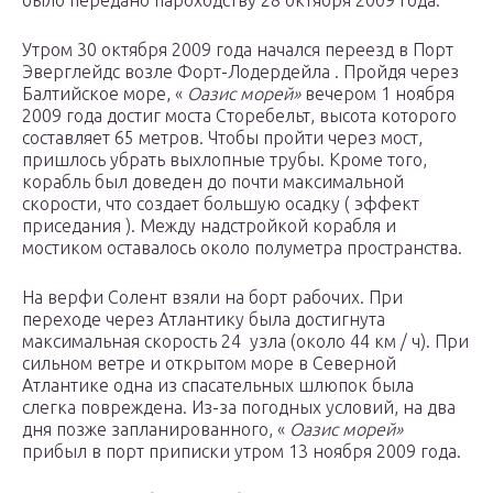
было передано пароходству 28 октября 2009 года.
Утром 30 октября 2009 года начался переезд в Порт
Эверглейдс возле Форт-Лодердейла . Пройдя через
Балтийское море, «
Оазис морей»
вечером 1 ноября
2009 года достиг моста Сторебельт, высота которого
составляет 65 метров. Чтобы пройти через мост,
пришлось убрать выхлопные трубы. Кроме того,
корабль был доведен до почти максимальной
скорости, что создает большую осадку ( эффект
приседания ). Между надстройкой корабля и
мостиком оставалось около полуметра пространства.
На верфи Солент взяли на борт рабочих. При
переходе через Атлантику была достигнута
максимальная скорость 24 узла (около 44 км / ч). При
сильном ветре и открытом море в Северной
Атлантике одна из спасательных шлюпок была
слегка повреждена. Из-за погодных условий, на два
дня позже запланированного, «
Оазис морей»
прибыл в порт приписки утром 13 ноября 2009 года.