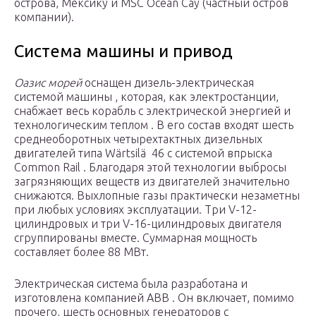
острова, Мексику и MSC Ocean Cay (частный остров
компании).
Система машины и привод
Оазис морей
оснащен дизель-электрическая
системой машины , которая, как электростанции,
снабжает весь корабль с электрической энергией и
технологическим теплом . В его состав входят шесть
среднеоборотных четырехтактных дизельных
двигателей типа Wärtsilä 46 с системой впрыска
Common Rail . Благодаря этой технологии выбросы
загрязняющих веществ из двигателей значительно
снижаются. Выхлопные газы практически незаметны
при любых условиях эксплуатации. Три V-12-
цилиндровых и три V-16-цилиндровых двигателя
сгруппированы вместе. Суммарная мощность
составляет более 88 МВт.
Электрическая система была разработана и
изготовлена компанией ABB . Он включает, помимо
прочего, шесть основных генераторов с