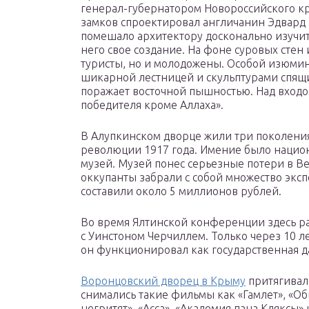
генерал-губернатором Новороссийского кра
замков спроектировал англичанин Эдвард Б
помешало архитектору досконально изучит
него свое создание. На фоне суровых стен
туристы, но и молодожены. Особой изюмин
шикарной лестницей и скульптурами спящи
поражает восточной пышностью. Над входо
победителя кроме Аллаха».
В Алупкинском дворце жили три поколения
революции 1917 года. Имение было национ
музей. Музей понес серьезные потери в В
оккупанты забрали с собой множество эксп
составили около 5 миллионов рублей.
Во время Ялтинской конференции здесь ра
с Уинстоном Черчиллем. Только через 10 л
он функционировал как государственная д
Воронцовский дворец в Крыму
притягивал 
снимались такие фильмы как «Гамлет», «Об
негритят», «Асса», «Академия пана Кляксы» 