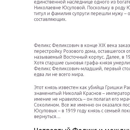
единственной наследнице одного из богат
Николаевне Юсуповой. Поскольку в роду Ю
титул и фамилия супруги перешли мужу – 
составляющих.
Феликс Феликсович в конце XIX века зака
перестройку Розового дома, оставшегося о
называемый Восточный корпус. Далее, в 190
Хотя старшие сыновья графа-князя умерли 
Феликс Феликсович-младший, первый сто
едва ли не всего мира.
Этот князь известен как убийца Гришки Ра
знаменитый Николай Краснов – император
имение не нравилось – он полагал его мр
Соколином. Все же именно он оказался по
Юсуповых – в 1919 году князь с семьей по
вернуться…