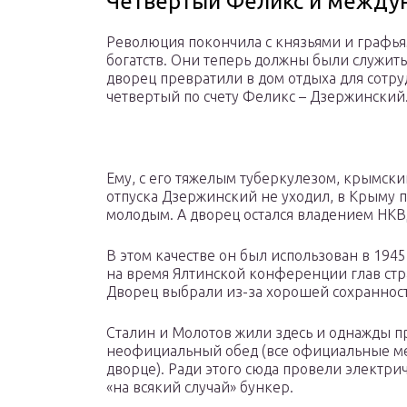
Четвертый Феликс и между
Революция покончила с князьями и графья
богатств. Они теперь должны были служит
дворец превратили в дом отдыха для сотру
четвертый по счету Феликс – Дзержинский
Ему, с его тяжелым туберкулезом, крымски
отпуска Дзержинский не уходил, в Крыму 
молодым. А дворец остался владением НКВ
В этом качестве он был использован в 1945
на время Ялтинской конференции глав ст
Дворец выбрали из-за хорошей сохранности
Сталин и Молотов жили здесь и однажды пр
неофициальный обед (все официальные м
дворце). Ради этого сюда провели электрич
«на всякий случай» бункер.