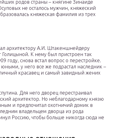
ейших родов страны – княгине Зинаиде
суповых не осталось мужчин, княжеский
образовалась княжеская фамилия из трех
зал архитектору А.И. Штакеншнейдеру
т Голицыной. К нему был пристроен так
9 году, снова встал вопрос о перестройке.
юными, у него все же подрастал наследник –
личный красавец и самый завидный жених
спутина. Для него дворец перестраивал
ский архитектор. Но неблагодарному князю
ачным и предпочитал охотничий домик в
следним владельцем дворца из рода
кинул Россию, чтобы больше никогда сюда не