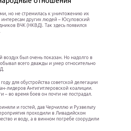
народные отношения
ми, но не стремилась к уничтожению их
ь интересам других людей – Юсуповский
дников ВЧК (НКВД). Так здесь появился
.
й воздух был очень показан. Но надолго в
побывал всего дважды и умер относительно
Д.
 году для обустройства советской делегации
ран-лидеров Антигитлеровской коалиции.
 – во время боев он почти не пострадал.
иняли и гостей, дав Черчиллю и Рузвельту
ероприятия проходили в Ливадийском
ество и воду, а в винном погребе соорудили