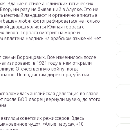
я. Здание в стиле английских готических
лор, ни разу не бывавший в Алупке. Это не
ь местный ландшафт и органично вписать в
 и башен любят фотографироваться не только
кой дворца является Южная терраса с
х львов. Терраса смотрит на море и
м вплетена надпись на арабском языке «И нет
 семьи Воронцовых. Все изменилось после
ализировано, в 1921 году в нем открыли
еликую Отечественную войну, когда
онатов. По подсчетам директора, убытки
сположилась английская делегация во главе
ет после ВОВ дворец вернули музею, до этого
ача.
взгляды советских режиссеров. Здесь
ыкновенное чудо», «Алые паруса», «10
и другие.