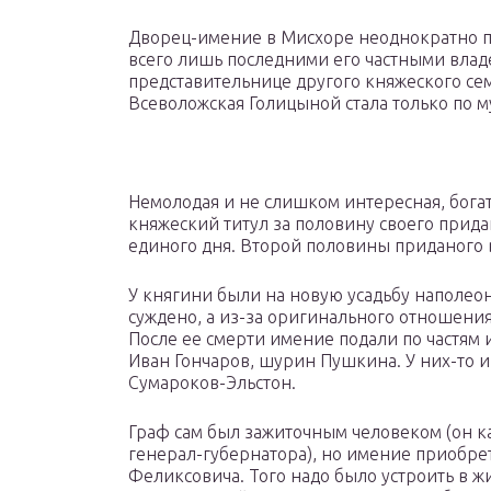
Дворец-имение в Мисхоре неоднократно пе
всего лишь последними его частными влад
представительнице другого княжеского сем
Всеволожская Голицыной стала только по м
Немолодая и не слишком интересная, богат
княжеский титул за половину своего придан
единого дня. Второй половины приданого в
У княгини были на новую усадьбу наполеон
суждено, а из-за оригинального отношения
После ее смерти имение подали по частям 
Иван Гончаров, шурин Пушкина. У них-то и
Сумароков-Эльстон.
Граф сам был зажиточным человеком (он как
генерал-губернатора), но имение приобрет
Феликсовича. Того надо было устроить в ж