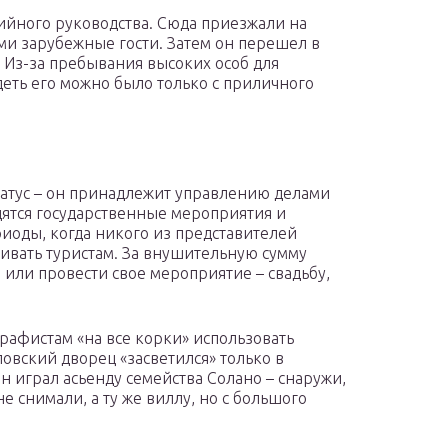
тийного руководства. Сюда приезжали на
и зарубежные гости. Затем он перешел в
 Из-за пребывания высоких особ для
еть его можно было только с приличного
атус – он принадлежит управлению делами
ятся государственные мероприятия и
иоды, когда никого из представителей
ривать туристам. За внушительную сумму
или провести свое мероприятие – свадьбу,
афистам «на все корки» использовать
овский дворец «засветился» только в
н играл асьенду семейства Солано – снаружи,
е снимали, а ту же виллу, но с большого