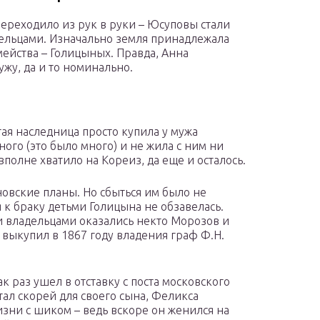
реходило из рук в руки – Юсуповы стали
ельцами. Изначально земля принадлежала
ейства – Голицыных. Правда, Анна
ужу, да и то номинально.
ая наследница просто купила у мужа
ого (это было много) и не жила с ним ни
полне хватило на Кореиз, да еще и осталось.
овские планы. Но сбыться им было не
 к браку детьми Голицына не обзавелась.
и владельцами оказались некто Морозов и
 выкупил в 1867 году владения граф Ф.Н.
 раз ушел в отставку с поста московского
ал скорей для своего сына, Феликса
изни с шиком – ведь вскоре он женился на