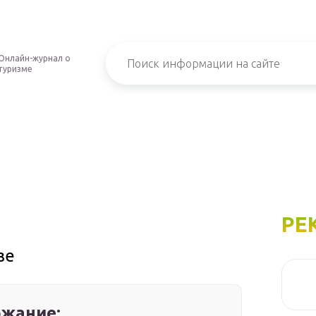
Онлайн-журнал о
туризме
РЕ
зе
жание: