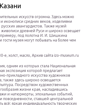
 Казани
зительных искусств огромна. Здесь можно
 и иконописи средних веков, изделиями
 русских авангардистов. Также музей
 живописи древней Руси и широко освещает
к примеру, под полотна И. И. Шишкина
 гости музея могут побывать на более чем
0-е, холст, масло, Архив сайта izo-museum.ru
ия, одним из которых стала Национальная
ная экспозиция которой предлагает
вно-прикладного искусства художников
в, также здесь широко освещается
льптура. Посредством художественных
огообразия жизни края, насладившись
ажи и натюрморты, эпохальных событий,
 и повседневности, ставшей центральной
ть всё: яркая индивидуальность творческих