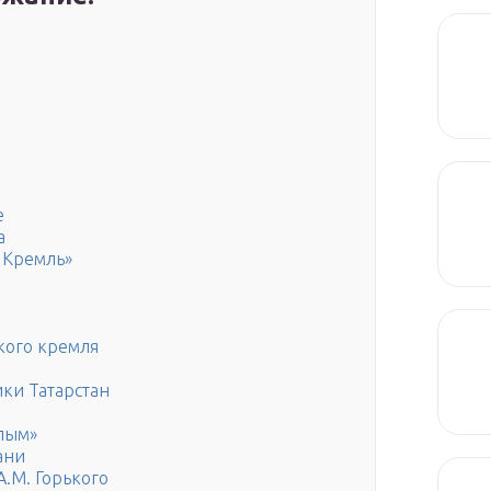
е
а
 Кремль»
кого кремля
ки Татарстан
ылым»
ани
.М. Горького