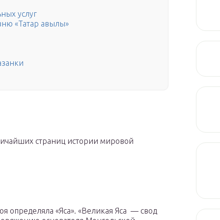
ных услуг
вню «Татар авылы»
азанки
личайших страниц истории мировой
оя определяла «Яса». «Великая Яса — свод