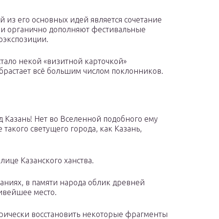
й из его основных идей является сочетание
т и органично дополняют фестивальные
оэкспозиции.
стало некой «визитной карточкой»
обрастает всё большим числом поклонников.
д Казань! Нет во Вселенной подобного ему
 такого светущего города, как Казань,
лице Казанского ханства.
аниях, в памяти народа облик древней
сивейшее место.
торически восстановить некоторые фрагменты