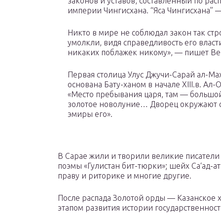
законов и уставов, составленный по ра
империи Чингисхана. “Яса Чингисхана” 
Никто в мире не соблюдал закон так стро
умолкли, видя справедливость его власт
никаких поблажек никому», — пишет Ве
Первая столица Улус Джучи-Сарай ал-Ма
основана Бату-ханом в начале XIII.в. Ал
«Место пребывания царя, там — большой
золотое новолуние… Дворец окружают с
эмиры его».
В Сарае жили и творили великие писатели
поэмы «Гулистан бит-тюрки»; шейх Са‘ад-а
праву и риторике и многие другие.
После распада Золотой орды — Казанское 
этапом развития истории государственност