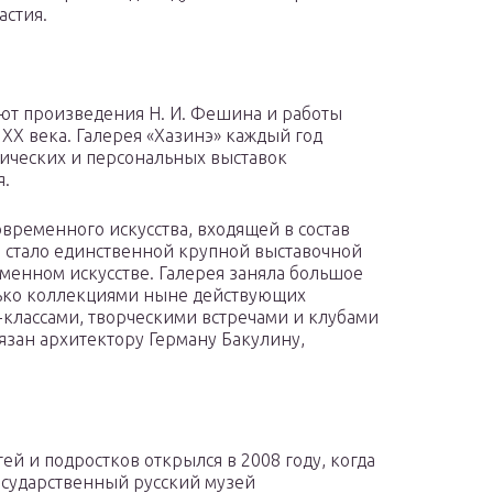
астия.
ют произведения Н. И. Фешина и работы
 XX века. Галерея «Хазинэ» каждый год
атических и персональных выставок
я.
временного искусства, входящей в состав
то стало единственной крупной выставочной
енном искусстве. Галерея заняла большое
лько коллекциями ныне действующих
классами, творческими встречами и клубами
язан архитектору Герману Бакулину,
ей и подростков открылся в 2008 году, когда
Государственный русский музей