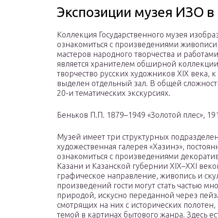
Экспозиции музея ИЗО в
Коллекция Государственного музея изобра
ознакомиться с произведениями живописи
мастеров народного творчества и работами
является хранителем обширной коллекции
творчество русских художников XIX века, 
выделен отдельный зал. В общей сложности
20-и тематических экскурсиях.
Беньков П.П. 1879–1949 «Золотой плес», 191
Музей имеет три структурных подразделен
художественная галерея «Хазинэ», постоян
ознакомиться с произведениями декорати
Казани и Казанской губернии XIX–XXI веко
графическое направление, живопись и ску
произведений гости могут стать частью мн
природой, искусно переданной через пейз
смотрящих на них с исторических полотен,
темой в картинах бытового жанра. Здесь ес