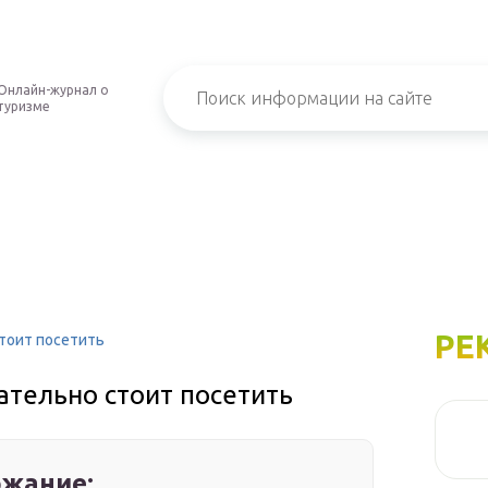
Онлайн-журнал о
туризме
РЕ
стоит посетить
ательно стоит посетить
жание: