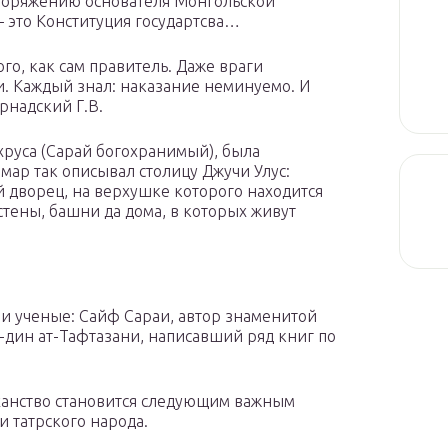
споряжению основателя Монгольской
— это Конституция государтсва…
го, как сам правитель. Даже враги
и. Каждый знал: наказание неминуемо. И
рнадский Г.В.
хруса (Сарай богохранимый), была
-Омар так описывал столицу Джучи Улус:
 дворец, на верхушке которого находится
тены, башни да дома, в которых живут
 и ученые: Сайф Сараи, автор знаменитой
т-дин ат-Тафтазани, написавший ряд книг по
ханство становится следующим важным
и татрского народа.