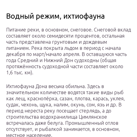
Водный режим, ихтиофауна
Питание реки, в основном, снеговое. Снеговой вклад
составляет около семидесяти процентов, остальная
часть представлена грунтовым и дождевым
питанием. Река покрыта льдом в период с начала
декабря по март/начало апреля. В оставшуюся часть
года Средний и Нижний Дон судоходны (общая
протяжённость судоходной части составляет около
1,6 тыс. км).
Ихтиофауна Дона весьма обильна. Здесь в
значительном количестве водятся такие виды рыб
как лещ, краснопёрка, сазан, плотва, карась, уклея,
судак, чехонь, щука, налим, окунь, сом, язь и др. В
период нереста реку посещает стерлядь, а до
строительства водохранилища Цимлянское
встречалась даже белуга. Промышленный отлов
отсутствует, и рыбалкой занимается, в основном,
местное население.