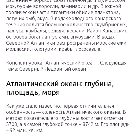
растений – морской салат (длиной до 1 м), морской
мох, бурые водоросли, ламинарии и др. В южной
тропической части Атлантики обилие планктона,
летучих рыб, акул. В водах холодного Канарского
течения водится большое количество скумбриевых,
палтуса, камбалы, сельди, кефали. Район Канарских
островов богат лангустами, анчоусами. В водах
Северной Атлантики распространены морские ежи,
моллюски, голотурии, крабы, лососевые.
Конспект урока «Атлантический океан». Следующая
тема: Северный Ледовитый океан
Атлантический океан: глубина,
площадь, моря
Как уже стало известно, первая отличительная
особенность — соленость Атлантического океана. В
метрах показатель его глубины достигает отметки
3700, а в самой глубокой точке – 8742 м. Его площадь
– 92 млн. кв. км.