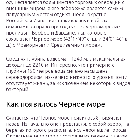
осуществляется большинство торговых операций с
внешним миром, а его побережье является самым
популярным местом отдыха. Неоднократно
Российская Империя сталкивалась в войнах с
османами за право прохода через черноморские
проливы – Босфор и Дарданеллы, которые
связывают Черное море (43°17′49″ с. ш. и 34°01′46″ в.
д.) с Мраморным и Средиземным морем.
Средняя глубина водоема – 1240 м, а максимальная
доходит до 2210 м. Интересно, что примерно с
глубины 150 метров вода сильно насыщена
сероводородом, из-за чего ниже этого уровня почти
отсутствует жизнь, за исключением некоторых видов
бактерий.
Как появилось Черное море
Считается, что Черное море появилось 8 тысяч лет
назад. Изначально оно представляло собой озеро, на
берегах которого располагались небольшие города.
Окрестные территории состояли из равнин и лесов,