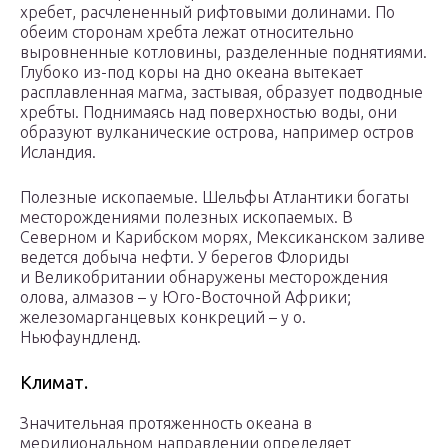
хребет, расчлененный рифтовыми долинами. По
обеим сторонам хребта лежат относительно
выровненные котловины, разделенные поднятиями.
Глубоко из-под коры на дно океана вытекает
расплавленная магма, застывая, образует подводные
хребты. Поднимаясь над поверхностью воды, они
образуют вулканические острова, например остров
Исландия.
Полезные ископаемые. Шельфы Атлантики богаты
месторождениями полезных ископаемых. В
Северном и Карибском морях, Мексиканском заливе
ведется добыча нефти. У берегов Флориды
и Великобритании обнаружены месторождения
олова, алмазов – у Юго-Восточной Африки;
железомарганцевых конкреций – у о.
Ньюфаундленд.
Климат.
Значительная протяженность океана в
меридиональном направлении определяет