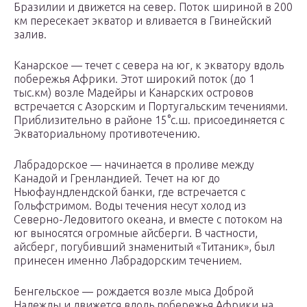
Бразилии и движется на север. Поток шириной в 200
км пересекает экватор и вливается в Гвинейский
залив.
Канарское — течет с севера на юг, к экватору вдоль
побережья Африки. Этот широкий поток (до 1
тыс.км) возле Мадейры и Канарских островов
встречается с Азорским и Португальским течениями.
Приблизительно в районе 15°с.ш. присоединяется с
Экваториальному противотечению.
Лабрадорское — начинается в проливе между
Канадой и Гренландией. Течет на юг до
Ньюфаундлендской банки, где встречается с
Гольфстримом. Воды течения несут холод из
Северно-Ледовитого океана, и вместе с потоком на
юг выносятся огромные айсберги. В частности,
айсберг, погубивший знаменитый «Титаник», был
принесен именно Лабрадорским течением.
Бенгельское — рождается возле мыса Доброй
Надежды и движется вдоль побережья Африки на