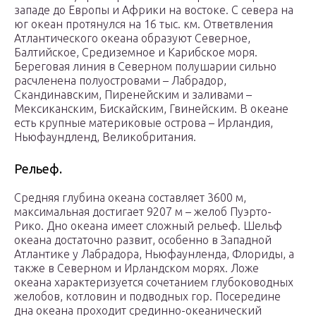
западе до Европы и Африки на востоке. С севера на
юг океан протянулся на 16 тыс. км. Ответвления
Атлантического океана образуют Северное,
Балтийское, Средиземное и Карибское моря.
Береговая линия в Северном полушарии сильно
расчленена полуостровами – Лабрадор,
Скандинавским, Пиренейским и заливами –
Мексиканским, Бискайским, Гвинейским. В океане
есть крупные материковые острова – Ирландия,
Ньюфаундленд, Великобритания.
Рельеф.
Средняя глубина океана составляет 3600 м,
максимальная достигает 9207 м – желоб Пуэрто-
Рико. Дно океана имеет сложный рельеф. Шельф
океана достаточно развит, особенно в Западной
Атлантике у Лабрадора, Ньюфаунленда, Флориды, а
также в Северном и Ирландском морях. Ложе
океана характеризуется сочетанием глубоководных
желобов, котловин и подводных гор. Посередине
дна океана проходит срединно-океанический