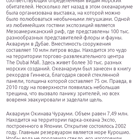
соответствующих определенным видам морских
обитателей. Несколько лет назад в этом океанариуме
была организована выставка, на которой можно
было полюбоваться необычными лягушками. Одной
из любимейших гостями экспозиций является
Мезоамериканский риф, где представлены 100 тыс.
разнообразных представителей флоры и фауны.
Аквариум в Дубае. Вместимость сооружения
составляет 10 млн литров воды. Находится это чудо
на территории торгово-развлекательного центра
The Dubai Mall. Здесь живет более 30 тыс. разных
морских созданий. Океанариум был занесен в книгу
рекордов Гиннеса, благодаря своей стеклянной
панели, толщина которой составляет 75 см. Правда, в
2010 году на поверхности появилась небольшая
трещина, что вызвало панику зрителей, но всех
вовремя эвакуировали и заделали щель.
Аквариум Окинава Чурауми. Объем равен 7,49 млн.
Находится на территории парка-океана Экспо,
построенного в Японии. Открытие состоялось 2002
году. Главным резервуаром является море Курошио.
Чтобы вода не продавила стекло, его изготовили