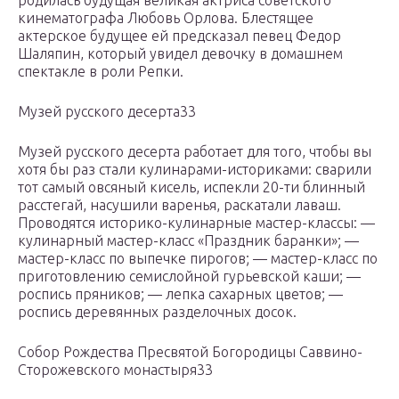
родилась будущая великая актриса советского
кинематографа Любовь Орлова. Блестящее
актерское будущее ей предсказал певец Федор
Шаляпин, который увидел девочку в домашнем
спектакле в роли Репки.
Музей русского десерта33
Музей русского десерта работает для того, чтобы вы
хотя бы раз стали кулинарами-историками: сварили
тот самый овсяный кисель, испекли 20-ти блинный
раcстегай, насушили варенья, раскатали лаваш.
Проводятся историко-кулинарные мастер-классы: —
кулинарный мастер-класс «Праздник баранки»; —
мастер-класс по выпечке пирогов; — мастер-класс по
приготовлению семислойной гурьевской каши; —
роспись пряников; — лепка сахарных цветов; —
роспись деревянных разделочных досок.
Собор Рождества Пресвятой Богородицы Саввино-
Сторожевского монастыря33