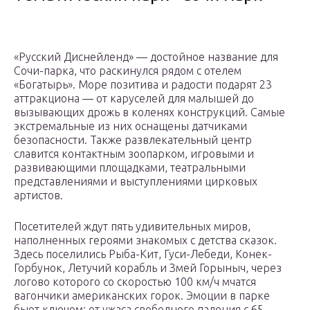
«Русский Диснейленд» — достойное название для
Сочи-парка, что раскинулся рядом с отелем
«Богатырь». Море позитива и радости подарят 23
аттракциона — от каруселей для малышей до
вызывающих дрожь в коленях конструкций. Самые
экстремальные из них оснащены датчиками
безопасности. Также развлекательный центр
славится контактным зоопарком, игровыми и
развивающими площадками, театральными
представлениями и выступлениями цирковых
артистов.
Посетителей ждут пять удивительных миров,
наполненных героями знакомых с детства сказок.
Здесь поселились Рыба-Кит, Гуси-Лебеди, Конек-
Горбунок, Летучий корабль и Змей Горыныч, через
логово которого со скоростью 100 км/ч мчатся
вагончики американских горок. Эмоции в парке
бьют ключом: от ужаса свободного падения с 65-