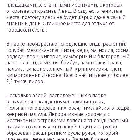
площадками, элегантными мостиками, с которых
открывается красивый вид. В саду есть тенистые
места, поэтому здесь не будет жарко даже в самый
знойный день. Отличное место для отдыха от
городской суеты.
В парке произрастают следующие виды растений:
голубая, мексиканская пихта, кедр, магнолия, сосна,
рододендрон, кипарис, камфорный и благородный
лавр, платан, камелия, бамбук, пампасская трава,
пальма, кипарис солнечный, криптомерия, клен,
кипарисовник Лавсона. Всего насчитывается более
5,5 тысяч видов.
Несколько аллей, расположенных в парке,
отличаются насаждениями: эвкалиптовая,
тюльпанного дерева, пихтовая, гималайского кедра,
веерной пальмы. Декоративные водоемы с
мостиками и островками дополняют ландшафтный
дизайн, создавая уют и покой. Один из прудов
образован расширением русла ручья, который
протекает через местность. Зеленый газон,