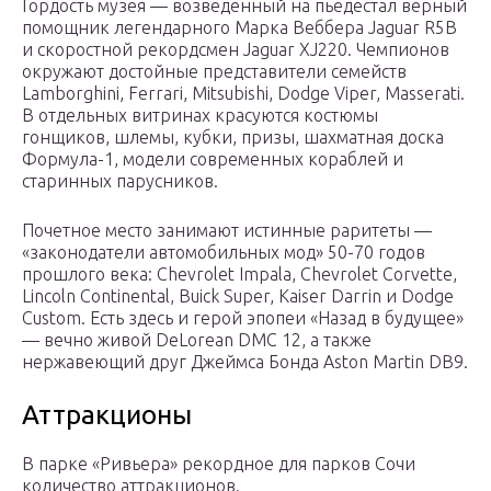
Гордость музея — возведенный на пьедестал верный
помощник легендарного Марка Веббера Jaguar R5B
и скоростной рекордсмен Jaguar XJ220. Чемпионов
окружают достойные представители семейств
Lamborghini, Ferrari, Mitsubishi, Dodge Viper, Masserati.
В отдельных витринах красуются костюмы
гонщиков, шлемы, кубки, призы, шахматная доска
Формула-1, модели современных кораблей и
старинных парусников.
Почетное место занимают истинные раритеты —
«законодатели автомобильных мод» 50-70 годов
прошлого века: Chevrolet Impala, Chevrolet Corvette,
Lincoln Continental, Buick Super, Kaiser Darrin и Dodge
Custom. Есть здесь и герой эпопеи «Назад в будущее»
— вечно живой DeLorean DMC 12, а также
нержавеющий друг Джеймса Бонда Aston Martin DB9.
Аттракционы
В парке «Ривьера» рекордное для парков Сочи
количество аттракционов.