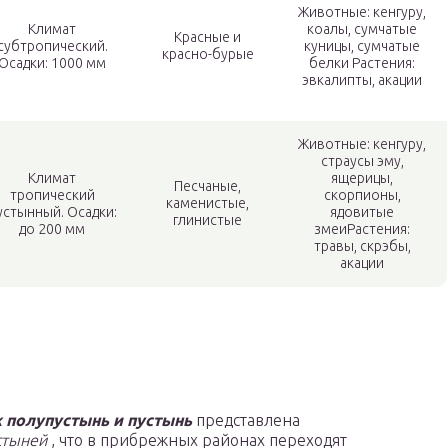
Животные: кенгуру,
Климат
коалы, сумчатые
Красные и
субтропический.
куницы, сумчатые
красно-бурые
Осадки: 1000 мм
белки Растения:
эвкалипты, акации
Животные: кенгуру,
страусы эму,
Климат
ящерицы,
Песчаные,
тропический
скорпионы,
каменистые,
устынный. Осадки:
ядовитые
глинистые
до 200 мм
змеиРастения:
травы, скрэбы,
акации
 полупустынь и пустынь
представлена
стыней
, что в прибрежных районах переходят