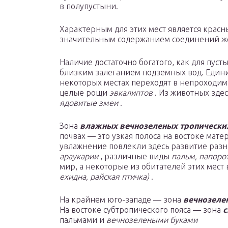
в полупустыни.
Характерным для этих мест является крас
значительным содержанием соединений же
Наличие достаточно богатого, как для пуст
близким залеганием подземных вод. Еди
некоторых местах переходят в непроходимы
целые рощи
эвкалиптов
. Из животных зде
ядовитые змеи
.
Зона
влажных вечнозеленых тропически
почвах — это узкая полоса на востоке мате
увлажнение повлекли здесь развитие разн
араукарии
, различные виды
пальм, папоро
мир, а некоторые из обитателей этих мес
ехидна, райская птичка)
.
На крайнем юго-западе — зона
вечнозеле
На востоке субтропического пояса — зона
с
пальмами и
вечнозелеными буками