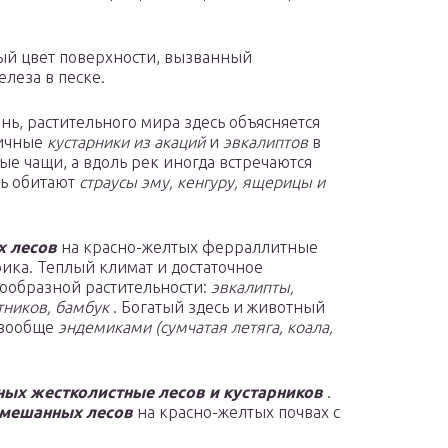
ный цвет поверхности, вызванный
леза в песке.
ынь, растительного мира здесь объясняется
ничные
кустарники из акаций
и
эвкалиптов
в
е чащи, а вдоль рек иногда встречаются
сь обитают
страусы эму, кенгуру, ящерицы и
х лесов
на красно-желтых ферраллитные
рика. Теплый климат и достаточное
ообразной растительности:
эвкалипты,
тников, бамбук
. Богатый здесь и животный
т вообще
эндемиками (сумчатая летяга, коала,
ных жестколистные лесов и кустарников
.
мешанных лесов
на красно-желтых почвах с