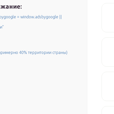
жание:
ygoogle = window.adsbygoogle ||
и”
(примерно 40% территории страны)