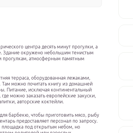
орического центра десять минут прогулки, а
не. Здание окружено небольшим тенистым
ым прогулкам, атмосферным памятным
етняя терраса, оборудованная лежаками,
. Там можно почитать книгу из домашней
ры. Питание, исключая континентальный
, где можно заказать европейские закуски,
питки, авторские коктейли.
 для барбекю, чтобы приготовить мясо, рыбу
нтарь предоставляет персонал по запросу.
я площадка под открытым небом, но
мотром родителей или взрослых