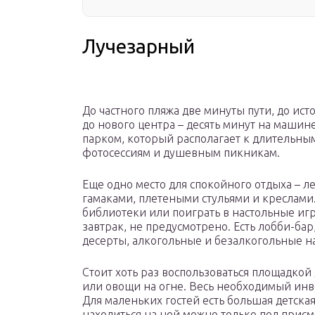
Лучезарный
До частного пляжа две минуты пути, до ист
до нового центра – десять минут на маши
парком, который располагает к длительн
фотосессиям и душевным пикникам.
Еще одно место для спокойного отдыха – л
гамаками, плетеными стульями и креслами
библиотеки или поиграть в настольные иг
завтрак, не предусмотрено. Есть лобби-бар
десерты, алкогольные и безалкогольные на
Стоит хоть раз воспользоваться площадкой
или овощи на огне. Весь необходимый инве
Для маленьких гостей есть большая детска
находиться на ней можно только под прис