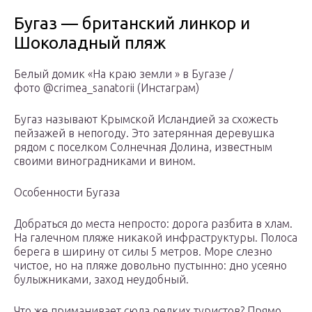
Бугаз — британский линкор и
Шоколадный пляж
Белый домик «На краю земли » в Бугазе /
фото @crimea_sanatorii (Инстаграм)
Бугаз называют Крымской Исландией за схожесть
пейзажей в непогоду. Это затерянная деревушка
рядом с поселком Солнечная Долина, известным
своими виноградниками и вином.
Особенности Бугаза
Добраться до места непросто: дорога разбита в хлам.
На галечном пляже никакой инфраструктуры. Полоса
берега в ширину от силы 5 метров. Море слезно
чистое, но на пляже довольно пустынно: дно усеяно
булыжниками, заход неудобный.
Что же приманивает сюда редких туристов? Прямо