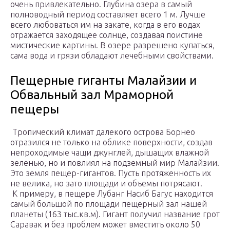
очень привлекательно. Глубина озера в самый
полноводный период составляет всего 1 м. Лучше
всего любоваться им на закате, когда в его водах
отражается заходящее солнце, создавая поистине
мистические картины. В озере разрешено купаться,
сама вода и грязи обладают лечебными свойствами.
Пещерные гиганты Малайзии и
Обвальный зал Мраморной
пещеры
Тропический климат далекого острова Борнео
отразился не только на облике поверхности, создав
непроходимые чащи джунглей, дышащих влажной
зеленью, но и повлиял на подземный мир Малайзии.
Это земля пещер-гигантов. Пусть протяженность их
не велика, но зато площади и объемы потрясают.
К примеру, в пещере Лубанг Насиб Багус находится
самый большой по площади пещерный зал нашей
планеты (163 тыс.кв.м). Гигант получил название грот
Саравак и без проблем может вместить около 50