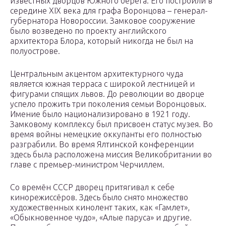
известных дворцов Южного берега. Его построили в
середине XIX века для графа Воронцова – генерал-
губернатора Новороссии. Замковое сооружение
было возведено по проекту английского
архитектора Блора, который никогда не был на
полуострове.
Центральным акцентом архитектурного чуда
является южная терраса с широкой лестницей и
фигурами спящих львов. До революции во дворце
успело прожить три поколения семьи Воронцовых.
Имение было национализировано в 1921 году.
Замковому комплексу был присвоен статус музея. Во
время войны немецкие оккупанты его полностью
разграбили. Во время Ялтинской конференции
здесь была расположена миссия Великобритании во
главе с премьер-министром Черчиллем.
Со времён СССР дворец притягивал к себе
кинорежиссёров. Здесь было снято множество
художественных кинолент таких, как «Гамлет»,
«Обыкновенное чудо», «Алые паруса» и другие.