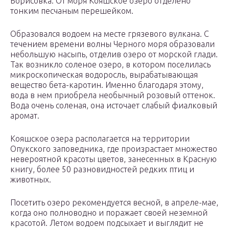
Борисовка. От моря Кояшское озеро отделено
тонким песчаным перешейком.
Образовался водоем на месте грязевого вулкана. С
течением времени волны Черного моря образовали
небольшую насыпь, отделив озеро от морской глади.
Так возникло соленое озеро, в котором поселилась
микроскопическая водоросль, вырабатывающая
вещество бета-каротин. Именно благодаря этому,
вода в нем приобрела необычный розовый оттенок.
Вода очень соленая, она источает слабый фиалковый
аромат.
Кояшское озера располагается на территории
Опукского заповедника, где произрастает множество
невероятной красоты цветов, занесенных в Красную
книгу, более 50 разновидностей редких птиц и
животных.
Посетить озеро рекомендуется весной, в апреле-мае,
когда оно полноводно и поражает своей неземной
красотой. Летом водоем подсыхает и выглядит не