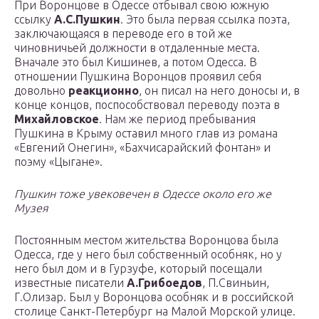
При Воронцове в Одессе отбывал свою южную
ссылку
А.С.Пушкин
. Это была первая ссылка поэта,
заключающаяся в переводе его в той же
чиновничьей должности в отдаленные места.
Вначале это был Кишинев, а потом Одесса. В
отношении Пушкина Воронцов проявил себя
довольно
реакционно
, он писал на него доносы и, в
конце концов, поспособствовал переводу поэта в
Михайловское
. Нам же период пребывания
Пушкина в Крыму оставил много глав из романа
«Евгений Онегин», «Бахчисарайский фонтан» и
поэму «Цыгане».
Пушкин тоже увековечен в Одессе около его же
Музея
Постоянным местом жительства Воронцова была
Одесса, где у него был собственный особняк, но у
него был дом и в Гурзуфе, который посещали
известные писатели
А.Грибоедов
, П.Свиньин,
Г.Олизар. Был у Воронцова особняк и в российской
столице Санкт-Петербург на Малой Морской улице.