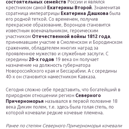
состоятельных семейств
России и являлся
крестником самой
Екатерины Второй
. Знаменитая
соратница императрицы
Екатерина Дашкова
была
его родной теткой. Со временем, получив
прекрасное образование, Воронцов становится
известным военачальником, героическим
участником
Отечественной войны 1812 года
,
принимавшим участие в Смоленском и Бородинском
сражениях, обладателем многих наград за
проявленное мужество и служебные заслуги. С
середины
20-х годов
19 века он получает
назначение на должность губернатора
Новороссийского края и Бессарабии. А с середины
40-х он становится наместником Кавказа.
Сегодня сложно себе представить, что богатейший в
природном отношении регион
Северного
Причерноморья
назывался в первой половине 18
века Диким полем, т.е. здесь была голая степь, по
которой кочевали редкие кочевые племена.
Ранее по степям Северного Причерноморья кочевали