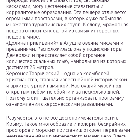
природы: изобилие сталактитов, свисающих
каскадами, могущественные сталагнаты и
корралитовые образования. Эта пещера отличается
огромными просторами, в которых уже побывало
множество туристических групп. К слову, мраморная
пещера относится к одной из самых интересных
пещер в мире.
«Долина привидений» в Алуште овеяна мифами и
преданиями. Расположилась она у подножия горы
Демерджи и представляет собой огромное
количество скальных глыб, наибольшая из которых
достигает 25 метров.
Херсонес Таврический – одна из колыбелей
христианства, ставшая известнейшей исторической
и архитектурной памяткой. Настоящий музей под
открытым небом не обойти и за несколько дней.
Поэтому стоит тщательно организовать программу
ознакомления с херсонесскими развалинами.
Разумеется, это не все достопримечательности в
Крыму. Такое многообразие и колорит бескрайних
просторов и морских пристанищ откроет перед вами
неизведанный мир интересного и манящего. Здесь