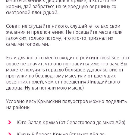
многочисленных дворцов в Крыме, а кого-то не
корми, дай забраться на очередную вершину со
смотровой площадкой.
Совет: не слушайте никого, слушайте только свои
желания и предпочтения. Не посещайте места «для
галочки», только потому, что кто-то признал их
самыми топовыми.
Если для кого-то место входит в рейтинг must see, это
вовсе не значит, что оно понравится именно вам. Вы
можете получить гораздо большее удовольствие от
прогулки по безлюдному мысу или от цветущих
весенних полей, чем от посещения Ливадийского
дворца. Ну вы поняли мою мысль)
Условно весь Крымский полуостров можно поделить
на районы:
Юго-Запад Крыма (от Севастополя до мыса Айя)
Южный берега Крыма (от мыса Айя до