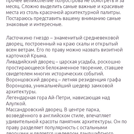
прочее великолепие полуострова не осмотреть и за
месяц. Сложно выделить самые важные и красивые
места из столь красочной архитектурной палитры.
Постараюсь представить вашему вниманию самые
знаковые и интересные.
Ласточкино гнездо – знаменитый средневековой
дворец, построенный на краю скалы и открытый
всем ветрам. Его по праву можно назвать визитной
карточкой Крыма.
Ливадийский дворец – царская усадьба, роскошно
простирающееся белокаменное творение, ставшее
свидетелем многих исторических событий.
Воронцовский дворец – летняя резиденция графа
Воронцова, уникальнейший шедевр замковой
архитектуры.
Легендарная гора Ай-Петри, нависающая над
Алупкой.
Массандровский дворец. В центре парка,
возведённого в английском стиле, впечатляет
удивительной красоты памятник архитектуры. Он по
праву разделяет популярность с остальными
дворцами и является шедевром ландшафтного