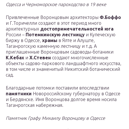
Одесса и Черноморское пароходство в 19 веке
Привлеченные Воронцовым архитекторы
Ф.Боффо
и Г.Торичелли создают в этот период много
архитектурных
достопримечательностей юга
России –
Потемкинскую лестницу
и Купеческую
биржу в Одессе,
храмы
в Ялте и Алуште,
Таганрогскую каменную лестницу и т.д. А
приглашенные Воронцовым садоводы-ботаники
К.Кебах
и
Х.Стевен
создают многочисленные
объекты садово-паркового ландшафтного искусства,
в том числе и знаменитый Никитский ботанический
сад.
Благодарные потомки поставили впоследствии
памятники
Новороссийскому губернатору в Одессе
и Бердянске. Имя Воронцова долгое время носила
Таганрогская набережная.
Памятник Графу Михаилу Воронцову в Одессе