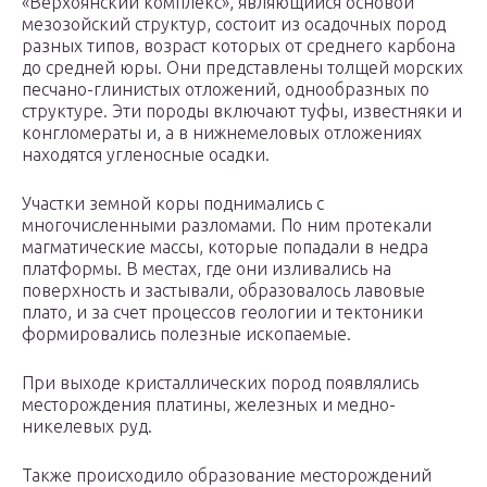
«Верхоянский комплекс», являющийся основой
мезозойский структур, состоит из осадочных пород
разных типов, возраст которых от среднего карбона
до средней юры. Они представлены толщей морских
песчано-глинистых отложений, однообразных по
структуре. Эти породы включают туфы, известняки и
конгломераты и, а в нижнемеловых отложениях
находятся угленосные осадки.
Участки земной коры поднимались с
многочисленными разломами. По ним протекали
магматические массы, которые попадали в недра
платформы. В местах, где они изливались на
поверхность и застывали, образовалось лавовые
плато, и за счет процессов геологии и тектоники
формировались полезные ископаемые.
При выходе кристаллических пород появлялись
месторождения платины, железных и медно-
никелевых руд.
Также происходило образование месторождений