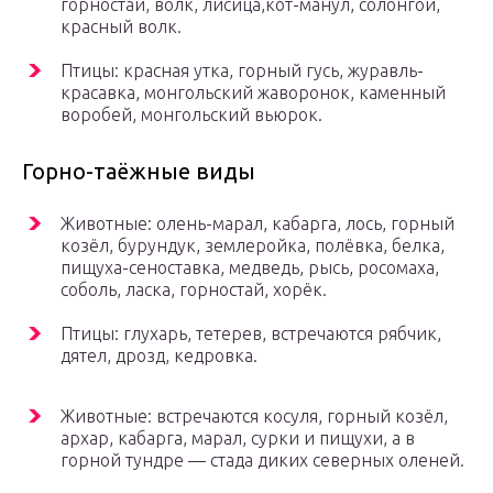
горностай, волк, лисица,кот-манул, солонгой,
красный волк.
Птицы: красная утка, горный гусь, журавль-
красавка, монгольский жаворонок, каменный
воробей, монгольский вьюрок.
Горно-таёжные виды
Животные: олень-марал, кабарга, лось, горный
козёл, бурундук, землеройка, полёвка, белка,
пищуха-сеноставка, медведь, рысь, росомаха,
соболь, ласка, горностай, хорёк.
Птицы: глухарь, тетерев, встречаются рябчик,
дятел, дрозд, кедровка.
Животные: встречаются косуля, горный козёл,
архар, кабарга, марал, сурки и пищухи, а в
горной тундре — стада диких северных оленей.