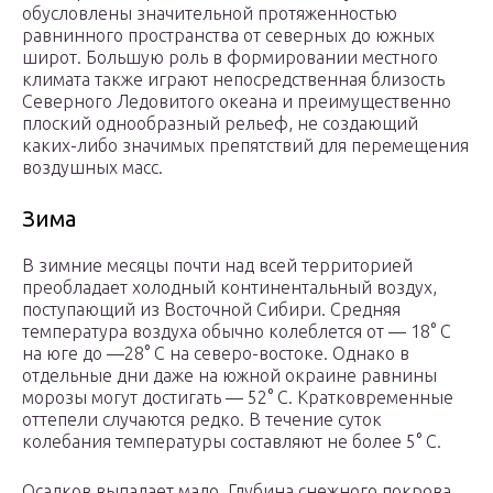
обусловлены значительной протяженностью
равнинного пространства от северных до южных
широт. Большую роль в формировании местного
климата также играют непосредственная близость
Северного Ледовитого океана и преимущественно
плоский однообразный рельеф, не создающий
каких-либо значимых препятствий для перемещения
воздушных масс.
Зима
В зимние месяцы почти над всей территорией
преобладает холодный континентальный воздух,
поступающий из Восточной Сибири. Средняя
температура воздуха обычно колеблется от — 18° С
на юге до —28° С на северо-востоке. Однако в
отдельные дни даже на южной окраине равнины
морозы могут достигать — 52° С. Кратковременные
оттепели случаются редко. В течение суток
колебания температуры составляют не более 5° С.
Осадков выпадает мало. Глубина снежного покрова