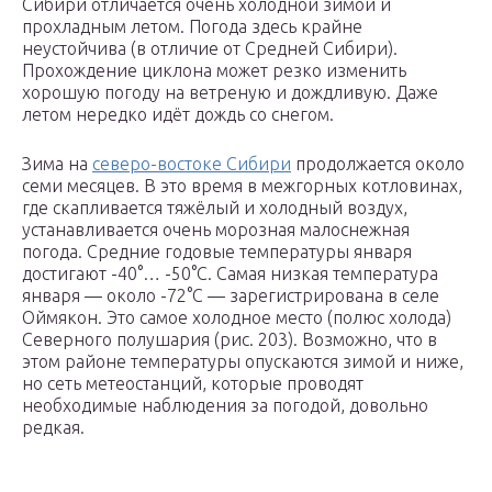
Сибири отличается очень холодной зимой и
прохладным летом. Погода здесь крайне
неустойчива (в отличие от Средней Сибири).
Прохождение циклона может резко изменить
хорошую погоду на ветреную и дождливую. Даже
летом нередко идёт дождь со снегом.
Зима на
северо-востоке Сибири
продолжается около
семи месяцев. В это время в межгорных котловинах,
где скапливается тяжёлый и холодный воздух,
устанавливается очень морозная малоснежная
погода. Средние годовые температуры января
достигают -40°… -50°С. Самая низкая температура
января — около -72°С — зарегистрирована в селе
Оймякон. Это самое холодное место (полюс холода)
Северного полушария (рис. 203). Возможно, что в
этом районе температуры опускаются зимой и ниже,
но сеть метеостанций, которые проводят
необходимые наблюдения за погодой, довольно
редкая.