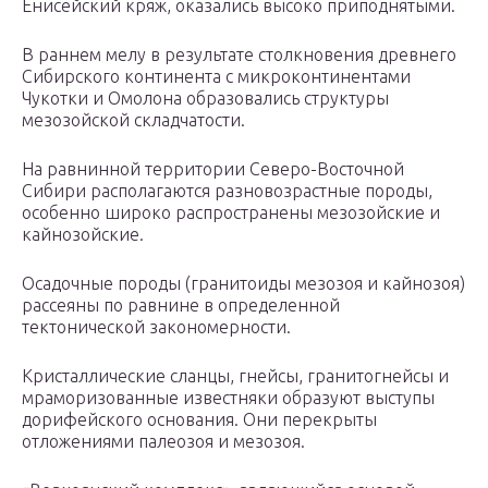
Енисейский кряж, оказались высоко приподнятыми.
В раннем мелу в результате столкновения древнего
Сибирского континента с микроконтинентами
Чукотки и Омолона образовались структуры
мезозойской складчатости.
На равнинной территории Северо-Восточной
Сибири располагаются разновозрастные породы,
особенно широко распространены мезозойские и
кайнозойские.
Осадочные породы (гранитоиды мезозоя и кайнозоя)
рассеяны по равнине в определенной
тектонической закономерности.
Кристаллические сланцы, гнейсы, гранитогнейсы и
мраморизованные известняки образуют выступы
дорифейского основания. Они перекрыты
отложениями палеозоя и мезозоя.