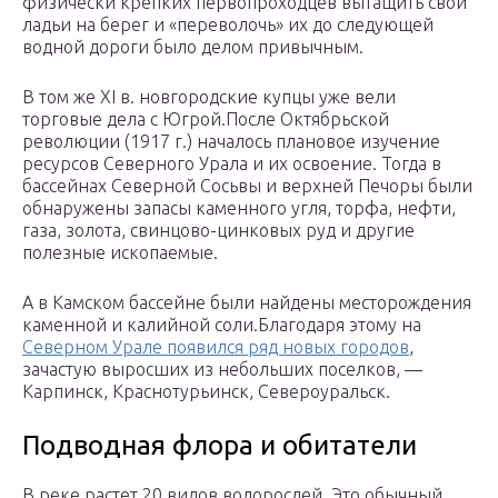
физически крепких первопроходцев вытащить свои
ладьи на берег и «переволочь» их до следующей
водной дороги было делом привычным.
В том же XI в. новгородские купцы уже вели
торговые дела с Югрой.После Октябрьской
революции (1917 г.) началось плановое изучение
ресурсов Северного Урала и их освоение. Тогда в
бассейнах Северной Сосьвы и верхней Печоры были
обнаружены запасы каменного угля, торфа, нефти,
газа, золота, свинцово-цинковых руд и другие
полезные ископаемые.
А в Камском бассейне были найдены месторождения
каменной и калийной соли.Благодаря этому на
Северном Урале появился ряд новых городов
,
зачастую выросших из небольших поселков, —
Карпинск, Краснотурьинск, Североуральск.
Подводная флора и обитатели
В реке растет 20 видов водорослей. Это обычный