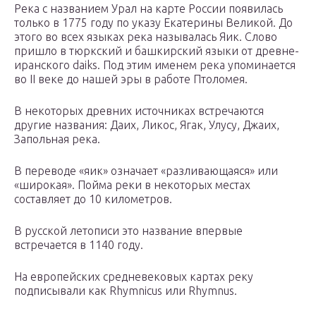
Река с названием Урал на карте России появилась
только в 1775 году по указу Екатерины Великой. До
этого во всех языках река называлась Яик. Слово
пришло в тюркский и башкирский языки от древне-
иранского daiks. Под этим именем река упоминается
во II веке до нашей эры в работе Птоломея.
В некоторых древних источниках встречаются
другие названия: Даих, Ликос, Ягак, Улусу, Джаих,
Запольная река.
В переводе «яик» означает «разливающаяся» или
«широкая». Пойма реки в некоторых местах
составляет до 10 километров.
В русской летописи это название впервые
встречается в 1140 году.
На европейских средневековых картах реку
подписывали как Rhymnicus или Rhymnus.