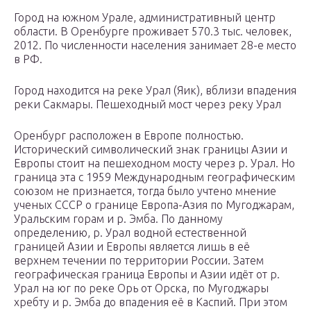
Город на южном Урале, административный центр
области. В Оренбурге проживает 570.3 тыс. человек,
2012. По численности населения занимает 28-е место
в РФ.
Город находится на реке Урал (Яик), вблизи впадения
реки Сакмары. Пешеходный мост через реку Урал
Оренбург расположен в Европе полностью.
Исторический символический знак границы Азии и
Европы стоит на пешеходном мосту через р. Урал. Но
граница эта с 1959 Международным географическим
союзом не признается, тогда было учтено мнение
ученых СССР о границе Европа-Азия по Мугоджарам,
Уральским горам и р. Эмба. По данному
определению, р. Урал водной естественной
границей Азии и Европы является лишь в её
верхнем течении по территории России. Затем
географическая граница Европы и Азии идёт от р.
Урал на юг по реке Орь от Орска, по Мугоджары
хребту и р. Эмба до впадения её в Каспий. При этом