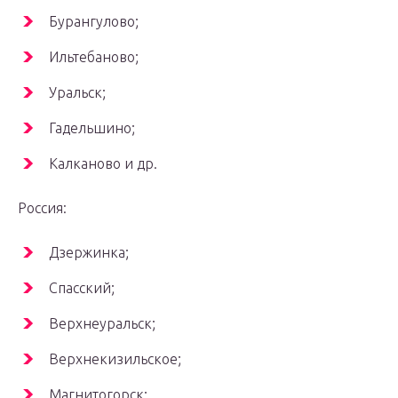
Бурангулово;
Ильтебаново;
Уральск;
Гадельшино;
Калканово и др.
Россия:
Дзержинка;
Спасский;
Верхнеуральск;
Верхнекизильское;
Магнитогорск;