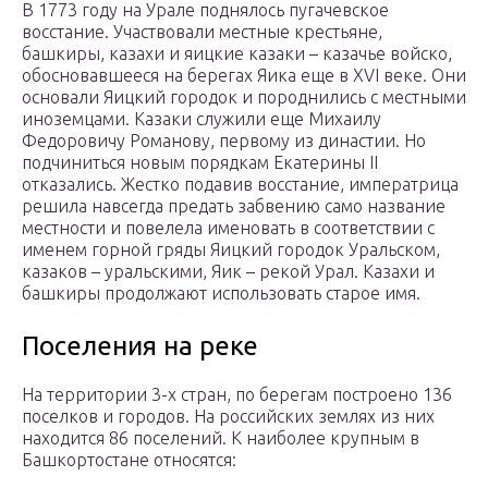
В 1773 году на Урале поднялось пугачевское
восстание. Участвовали местные крестьяне,
башкиры, казахи и яицкие казаки – казачье войско,
обосновавшееся на берегах Яика еще в XVI веке. Они
основали Яицкий городок и породнились с местными
иноземцами. Казаки служили еще Михаилу
Федоровичу Романову, первому из династии. Но
подчиниться новым порядкам Екатерины II
отказались. Жестко подавив восстание, императрица
решила навсегда предать забвению само название
местности и повелела именовать в соответствии с
именем горной гряды Яицкий городок Уральском,
казаков – уральскими, Яик – рекой Урал. Казахи и
башкиры продолжают использовать старое имя.
Поселения на реке
На территории 3-х стран, по берегам построено 136
поселков и городов. На российских землях из них
находится 86 поселений. К наиболее крупным в
Башкортостане относятся: