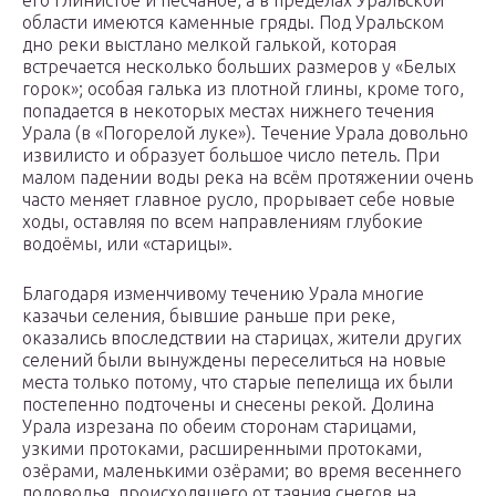
его глинистое и песчаное, а в пределах Уральской
области имеются каменные гряды. Под Уральском
дно реки выстлано мелкой галькой, которая
встречается несколько больших размеров у «Белых
горок»; особая галька из плотной глины, кроме того,
попадается в некоторых местах нижнего течения
Урала (в «Погорелой луке»). Течение Урала довольно
извилисто и образует большое число петель. При
малом падении воды река на всём протяжении очень
часто меняет главное русло, прорывает себе новые
ходы, оставляя по всем направлениям глубокие
водоёмы, или «старицы».
Благодаря изменчивому течению Урала многие
казачьи селения, бывшие раньше при реке,
оказались впоследствии на старицах, жители других
селений были вынуждены переселиться на новые
места только потому, что старые пепелища их были
постепенно подточены и снесены рекой. Долина
Урала изрезана по обеим сторонам старицами,
узкими протоками, расширенными протоками,
озёрами, маленькими озёрами; во время весеннего
половодья, происходящего от таяния снегов на