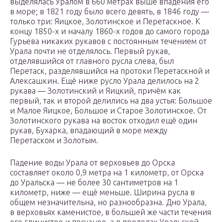
выделялась Уралом в 660 метрах выше впадения его
в море; в 1821 году было всего девять, в 1846 году —
только три: Яицкое, Золотинское и Перетаскное. К
концу 1850-х и началу 1860-х годов до самого города
Гурьева никаких рукавов с постоянным течением от
Урала почти не отделялось. Первый рукав,
отделявшийся от главного русла слева, был
Перетаск, разделявшийся на протоки Перетаскной и
Алексашкин. Ещё ниже русло Урала делилось на 2
рукава — Золотинский и Яицкий, причём как
первый, так и второй делились на два устья: Большое
и Малое Яицкое, Большое и Старое Золотинское. От
Золотинского рукава на восток отходил ещё один
рукав, Бухарка, впадающий в море между
Перетаском и Золотым.
Падение воды Урала от верховьев до Орска
составляет около 0,9 метра на 1 километр, от Орска
до Уральска — не более 30 сантиметров на 1
километр, ниже — ещё меньше. Ширина русла в
общем незначительна, но разнообразна. Дно Урала,
в верховьях каменистое, в большей же части течения