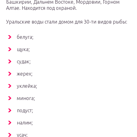
Башкирии, Дальнем Востоке, Мордовии, Горном
Алтае. Находится под охраной.
Уральские воды стали домом для 30-ти видов рыбы:
белуга;
щука;
судак;
жерех;
уклейка;
минога;
подуст;
налим;
усач;