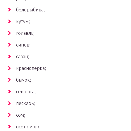
белорыбица;
кутум;
голавль;
синец;
сазан;
красноперка;
бычок;
севрюга;
пескарь;
сом;
осетр и др.