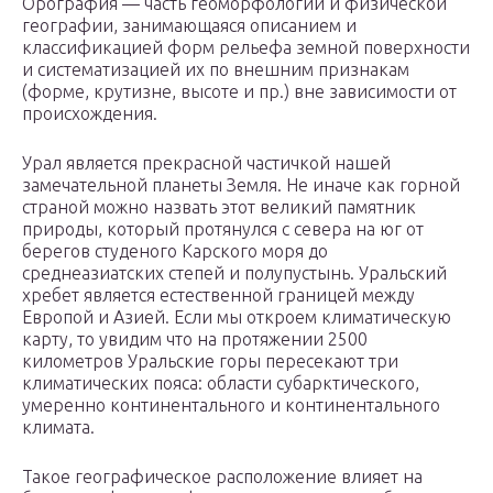
Орография — часть геоморфологии и физической
географии, занимающаяся описанием и
классификацией форм рельефа земной поверхности
и систематизацией их по внешним признакам
(форме, крутизне, высоте и пр.) вне зависимости от
происхождения.
Урал является прекрасной частичкой нашей
замечательной планеты Земля. Не иначе как горной
страной можно назвать этот великий памятник
природы, который протянулся с севера на юг от
берегов студеного Карского моря до
среднеазиатских степей и полупустынь. Уральский
хребет является естественной границей между
Европой и Азией. Если мы откроем климатическую
карту, то увидим что на протяжении 2500
километров Уральские горы пересекают три
климатических пояса: области субарктического,
умеренно континентального и континентального
климата.
Такое географическое расположение влияет на