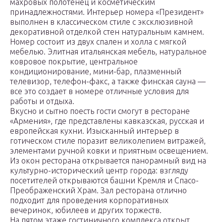
махровых полотенец и косметическим
принадлежностями. Интерьер номера «Президент»
выполнен в классическом стиле с эксклюзивной
декоративной отделкой стен натуральным камнем.
Номер состоит из двух спален и холла с мягкой
мебелью. Элитная итальянская мебель, натуральное
ковровое покрытие, центральное
кондиционирование, мини-бар, плазменный
телевизор, телефон-факс, а также финская сауна —
все это создает в номере отличные условия для
работы и отдыха.
Вкусно и сытно поесть гости смогут в ресторане
«Армения», где представлены кавказская, русская и
европейская кухни. Изысканный интерьер в
готическом стиле поразит великолепием витражей,
элементами ручной ковки и приятным освещением.
Из окон ресторана открывается панорамный вид на
культурно-исторический центр города: взгляду
посетителей открываются башни Кремля и Спасо-
Преображенский Храм. Зал ресторана отлично
подходит для проведения корпоративных
вечеринок, юбилеев и других торжеств.
На пятом этаже гостиничного комплекса открыт