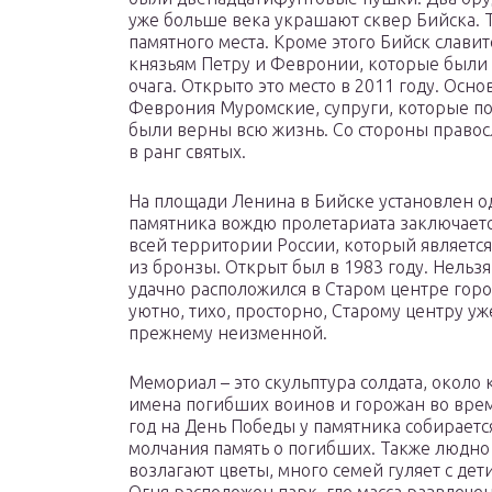
уже больше века украшают сквер Бийска. Т
памятного места. Кроме этого Бийск слави
князьям Петру и Февронии, которые были
очага. Открыто это место в 2011 году. Осн
Феврония Муромские, супруги, которые по
были верны всю жизнь. Со стороны правос
в ранг святых.
На площади Ленина в Бийске установлен 
памятника вождю пролетариата заключается
всей территории России, который являетс
из бронзы. Открыт был в 1983 году. Нельз
удачно расположился в Старом центре город
уютно, тихо, просторно, Старому центру уж
прежнему неизменной.
Мемориал – это скульптура солдата, около 
имена погибших воинов и горожан во вре
год на День Победы у памятника собирается
молчания память о погибших. Также людно
возлагают цветы, много семей гуляет с дет