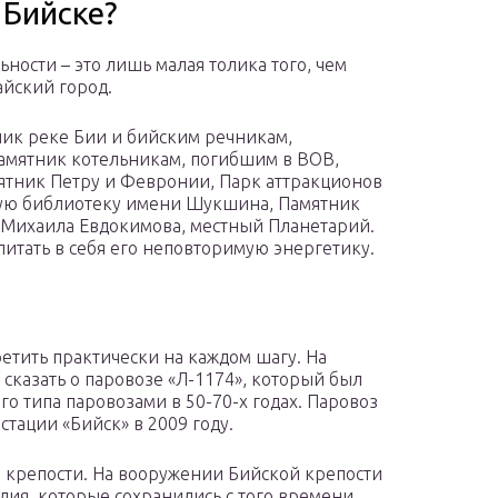
 Бийске?
ости – это лишь малая толика того, чем
айский город.
ник реке Бии и бийским речникам,
Памятник котельникам, погибшим в ВОВ,
мятник Петру и Февронии, Парк аттракционов
кую библиотеку имени Шукшина, Памятник
Михаила Евдокимова, местный Планетарий.
питать в себя его неповторимую энергетику.
етить практически на каждом шагу. На
 сказать о паровозе «Л-1174», который был
го типа паровозами в 50-70-х годах. Паровоз
тации «Бийск» в 2009 году.
 крепости. На вооружении Бийской крепости
ия, которые сохранились с того времени,