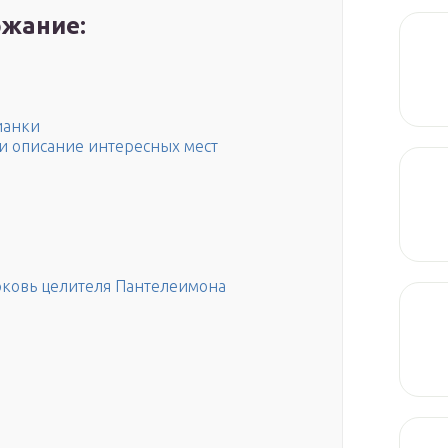
жание:
ианки
о и описание интересных мест
рковь целителя Пантелеимона