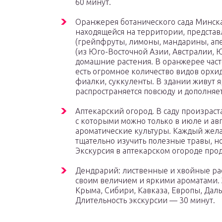
60 минут.
Оранжерея ботанического сада Минск
находящейся на территории, предста
(грейпфруты, лимоны, мандарины, апе
(из Юго-Восточной Азии, Австралии, 
домашние растения. В оранжерее част
есть огромное количество видов орхи
фиалки, суккуленты. В здании живут 
распространяется повсюду и дополняе
Аптекарский огород. В саду произрас
с которыми можно только в июле и авг
ароматические культуры. Каждый жел
тщательно изучить полезные травы, н
Экскурсия в аптекарском огороде прод
Дендрарий: лиственные и хвойные ра
своим величием и яркими ароматами. 
Крыма, Сибири, Кавказа, Европы, Дал
Длительность экскурсии — 30 минут.