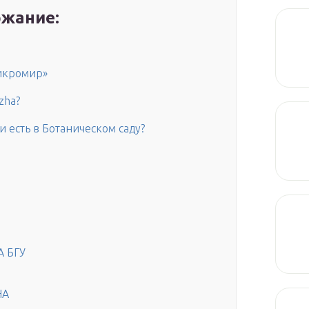
жание:
икромир»
zha?
 есть в Ботаническом саду?
 БГУ
НА