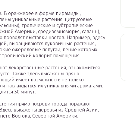
а. В оранжерее в форме пирамиды,
влены уникальные растения: цитрусовые
льсины), тропические и субтропические
Южной Америки, средиземноморья, саванн),
о проводят выставки цветов. Например, здесь
дей, выращиваются луковичные растения,
яркие ожереловые попугаи, пение которых
т тропический колорит помещения.
тают лекарственные растения, ознакомиться
усте. Также здесь высажены пряно-
ающий имеет возможность не только
о и наслаждаться их уникальными ароматами.
лится 30 минут.
стения прямо посреди города поражают
Здесь высажены деревья из Средней Азии,
ьнего Востока, Северной Америки.