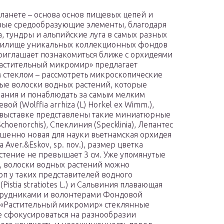
планете – основа основ пищевых цепей и
ивые средообразующие элементы, благодаря
, тундры и альпийские луга в самых разных
анилище уникальных коллекционных фондов
приглашает познакомиться ближе с орхидеями
Растительный микромир» предлагает
м стеклом – рассмотреть микроскопические
е волоски водных растений, которые
вания и понаблюдать за самым мелким
й (Wolffia arrhiza (L) Horkel ex Wimm.),
а выставке представлены такие миниатюрные
oenorchis), Спеклиния (Specklinia), Лепантес
вершенно новая для науки вьетнамская орхидея
 Aver.&Eskov, sp. nov.), размер цветка
растение не превышает 3 см. Уже упомянутые
, волоски водных растений можно
п у таких представителей водного
Pistia stratiotes L.) и Сальвиния плавающая
е сотрудниками и волонтерами Фондовой
 «Растительный микромир» стеклянные
е сфокусироваться на разнообразии