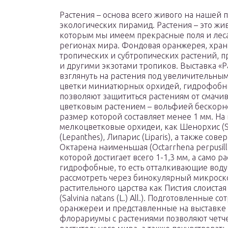
Растения – основа всего живого на нашей 
экологических пирамид. Растения – это ж
которым мы имеем прекрасные поля и леса
регионах мира. Фондовая оранжерея, хр
тропических и субтропических растений, 
и другими экзотами тропиков. Выставка «
взглянуть на растения под увеличительны
цветки миниатюрных орхидей, гидрофобны
позволяют защититься растениям от смачи
цветковым растением – вольфией бескорнево
размер которой составляет менее 1 мм. Н
мелкоцветковые орхидеи, как Шенорхис (Sch
(Lepanthes), Липарис (Liparis), а также со
Октарена наименьшая (Octarrhena perpusilla
которой достигает всего 1-1,3 мм, а само 
гидрофобные, то есть отталкивающие воду
рассмотреть через бинокулярный микроско
растительного царства как Пистия слоистая (
(Salvinia natans (L.) All.). Подготовленны
оранжереи и представленные на выставке
флорариумы с растениями позволяют четч