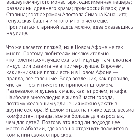
вышеупомянутого монастыря, одноименная пещера;
развалины древнего храма; приморский парк; дача
Сталина; грот с храмом Апостола Симона Кананита;
Генуэзская башня и много-много чего еще.
Пропитаться стариной здесь можно, едва оказавшись
на улице.
Что же касается пляжей, их в Новом Афоне не так
много. Поэтому любителям исключительно
«потюлениться» лучше ехать в Пицунду, там пляжная
индустрия развита не в пример лучше. Впрочем,
какие-никакие пляжи есть и в Новом Афоне —
правда, все галечные. Вода возле них, как правило,
чистая — если ничего не приносит штормом.
Раздевалок и душевых мало, как, впрочем, и кафе.
Наиболее многолюдно в жилой части города,
поэтому желающим уединения можно уехать в
другие сектора. В целом отдых на пляже здесь весьма
комфортен, правда, все же больше для взрослых,
чем для детей. Поэтому это вряд ли подходящее
место в Абхазии, где хорошо отдохнуть получится в
компании своих отпрысков.