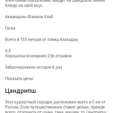
член семьи обязательно найдет на шведской линии
блюдо на свой вкус.
Аквамарин Фэмили Клаб
Гагра
Всего в 150 метрах от пляжа Алахадзы
9,4
Хорошона основании 236 отзывов
Забронировано сегодня 6 раз
Показать цены
Цандрипш
Этот курортный городок расположен всего в 5 км от
России. Если путешественник ставит целью, прежде
всего, отдохнуть от шума, гама, машин, то Цандрипш